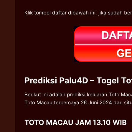
Klik tombol daftar dibawah ini, jika sudah 
Prediksi Palu4D – Togel T
Berikut ini adalah prediksi keluaran Toto Ma
Toto Macau terpercaya 26 Juni 2024 dari sit
TOTO MACAU JAM 13.10 WIB