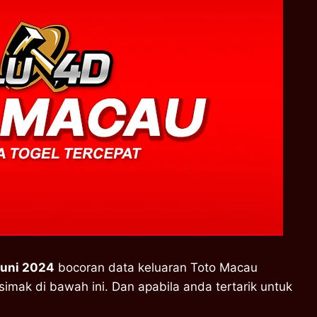
Juni 2024
bocoran data keluaran Toto Macau
simak di bawah ini. Dan apabila anda tertarik untuk