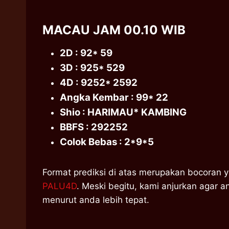
MACAU JAM 00.10 WIB
2D : 92* 59
3D : 925* 529
4D : 9252* 2592
Angka Kembar : 99* 22
Shio : HARIMAU* KAMBING
BBFS : 292252
Colok Bebas : 2*9*5
Format prediksi di atas merupakan bocoran 
PALU4D
. Meski begitu, kami anjurkan agar 
menurut anda lebih tepat.