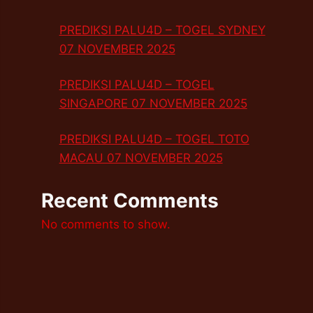
PREDIKSI PALU4D – TOGEL SYDNEY
07 NOVEMBER 2025
PREDIKSI PALU4D – TOGEL
SINGAPORE 07 NOVEMBER 2025
PREDIKSI PALU4D – TOGEL TOTO
MACAU 07 NOVEMBER 2025
Recent Comments
No comments to show.