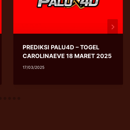
PREDIKSI PALU4D – TOGEL
CAROLINAEVE 18 MARET 2025
17/03/2025