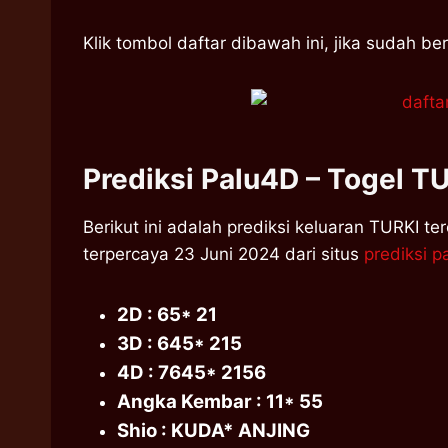
Klik tombol daftar dibawah ini, jika sudah 
Prediksi Palu4D – Togel T
Berikut ini adalah prediksi keluaran TURKI te
terpercaya 23 Juni 2024 dari situs
prediksi p
2D : 65* 21
3D : 645* 215
4D : 7645* 2156
Angka Kembar : 11* 55
Shio : KUDA* ANJING