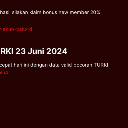
berhasil silakan klaim bonus new member 20%
URKI 23 Juni 2024
rcepat hari ini dengan data valid bocoran TURKI
alu4