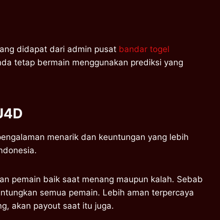
yang didapat dari admin pusat
bandar togel
anda tetap bermain menggunakan prediksi yang
U4D
pengalaman menarik dan keuntungan yang lebih
Indonesia.
an pemain baik saat menang maupun kalah. Sebab
ntungkan semua pemain. Lebih aman terpercaya
, akan payout saat itu juga.