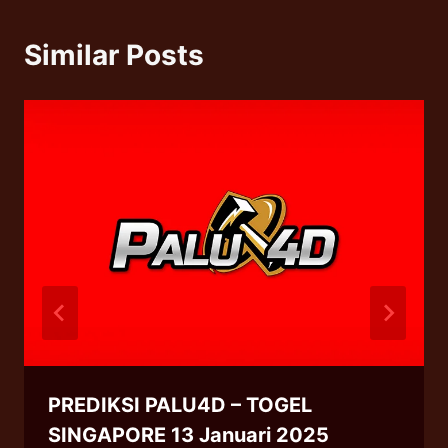
Similar Posts
PREDIKSI PALU4D – TOGEL
SINGAPORE 13 Januari 2025