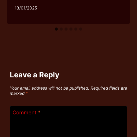
13/01/2025
Leave a Reply
Your email address will not be published.
Required fields are
marked
*
Comment
*