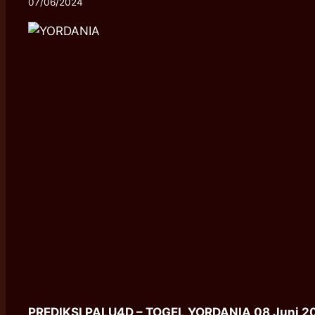
07/06/2024
PREDIKSI PALU4D – TOGEL YORDANIA 08 Juni 2