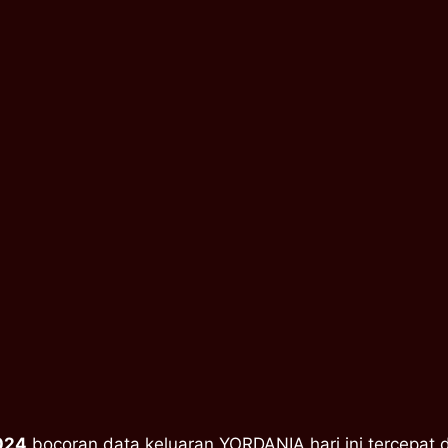
024
bocoran data keluaran YORDANIA hari ini tercepat d