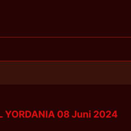
L YORDANIA 08 Juni 2024