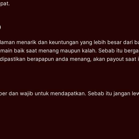
pat.
D
aman menarik dan keuntungan yang lebih besar dari ban
main baik saat menang maupun kalah. Sebab itu ber
ipastikan berapapun anda menang, akan payout saat it
r dan wajib untuk mendapatkan. Sebab itu jangan lewa