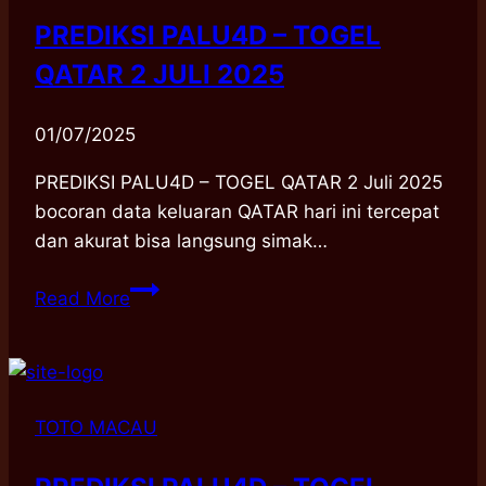
MEI
PREDIKSI PALU4D – TOGEL
2025
QATAR 2 JULI 2025
01/07/2025
PREDIKSI PALU4D – TOGEL QATAR 2 Juli 2025
bocoran data keluaran QATAR hari ini tercepat
dan akurat bisa langsung simak…
PREDIKSI
Read More
PALU4D
–
TOGEL
QATAR
TOTO MACAU
2
JULI