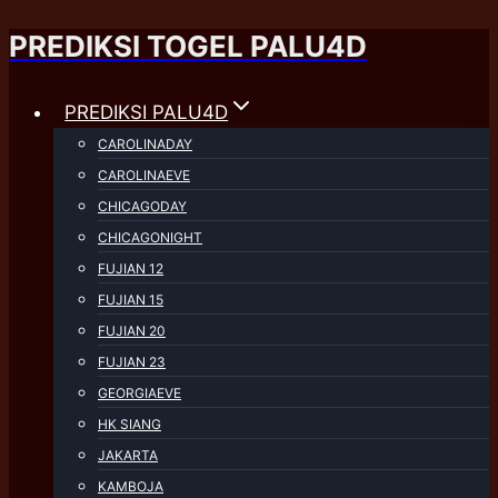
PREDIKSI TOGEL PALU4D
Skip
to
content
PREDIKSI PALU4D
CAROLINADAY
CAROLINAEVE
CHICAGODAY
CHICAGONIGHT
FUJIAN 12
FUJIAN 15
FUJIAN 20
FUJIAN 23
GEORGIAEVE
HK SIANG
JAKARTA
KAMBOJA