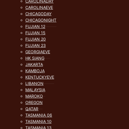
CAROLINADAY
CAROLINAEVE
CHICAGODAY
CHICAGONIGHT
FUJIAN 12
FUJIAN 15
FUJIAN 20
FUJIAN 23
GEORGIAEVE
HK SIANG
JAKARTA
KAMBOJA
KENTUCKYEVE
LIBANON
MALAYSIA
MAROKO
OREGON
QATAR
TASMANIA 06
TASMANIA 10
TASMANIA 13