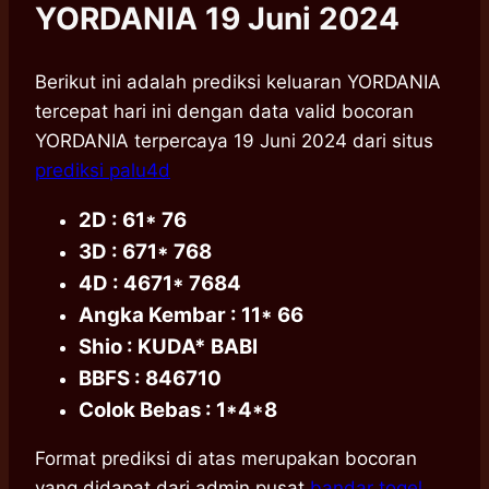
YORDANIA 19 Juni 2024
Berikut ini adalah prediksi keluaran YORDANIA
tercepat hari ini dengan data valid bocoran
YORDANIA terpercaya 19 Juni 2024 dari situs
prediksi palu4d
2D : 61* 76
3D : 671* 768
4D : 4671* 7684
Angka Kembar : 11* 66
Shio : KUDA* BABI
BBFS : 846710
Colok Bebas : 1*4*8
Format prediksi di atas merupakan bocoran
yang didapat dari admin pusat
bandar togel