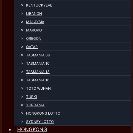
KENTUCKYEVE
LIBANON
MALAYSIA
MAROKO
OREGON
QATAR
TASMANIA 06
TASMANIA 10
TASMANIA 13
TASMANIA 16
TOTO WUHAN
TURKI
YORDANIA
HONGKONG LOTTO
SYDNEY LOTTO
HONGKONG