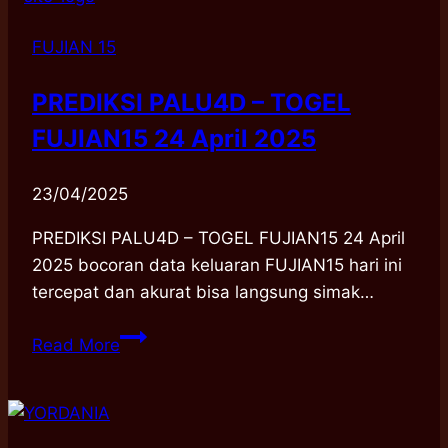
FUJIAN 15
PREDIKSI PALU4D – TOGEL
FUJIAN15 24 April 2025
23/04/2025
PREDIKSI PALU4D – TOGEL FUJIAN15 24 April
2025 bocoran data keluaran FUJIAN15 hari ini
tercepat dan akurat bisa langsung simak…
PREDIKSI
Read More
PALU4D
–
TOGEL
FUJIAN15