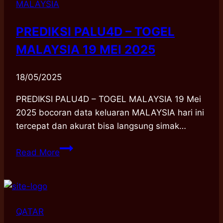
MALAYSIA
14
OKTOBER
PREDIKSI PALU4D – TOGEL
2024
MALAYSIA 19 MEI 2025
18/05/2025
PREDIKSI PALU4D – TOGEL MALAYSIA 19 Mei
2025 bocoran data keluaran MALAYSIA hari ini
tercepat dan akurat bisa langsung simak…
PREDIKSI
Read More
PALU4D
–
TOGEL
MALAYSIA
QATAR
19