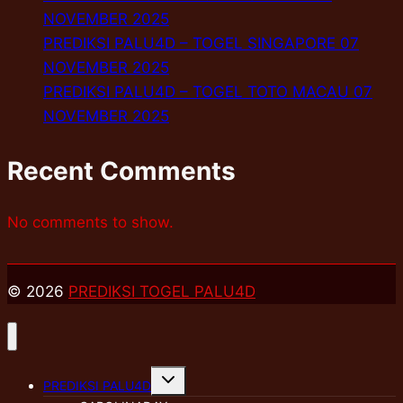
NOVEMBER 2025
PREDIKSI PALU4D – TOGEL SINGAPORE 07
NOVEMBER 2025
PREDIKSI PALU4D – TOGEL TOTO MACAU 07
NOVEMBER 2025
Recent Comments
No comments to show.
© 2026
PREDIKSI TOGEL PALU4D
Toggle
PREDIKSI PALU4D
child
menu