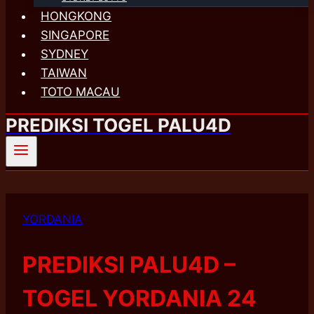
HONGKONG
SINGAPORE
SYDNEY
TAIWAN
TOTO MACAU
PREDIKSI TOGEL PALU4D
YORDANIA
PREDIKSI PALU4D –
TOGEL YORDANIA 24