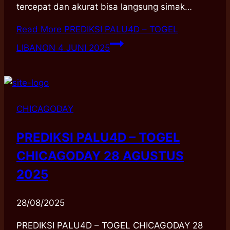
tercepat dan akurat bisa langsung simak…
Read More
PREDIKSI PALU4D – TOGEL
LIBANON 4 JUNI 2025
CHICAGODAY
PREDIKSI PALU4D – TOGEL
CHICAGODAY 28 AGUSTUS
2025
28/08/2025
PREDIKSI PALU4D – TOGEL CHICAGODAY 28