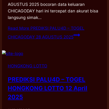
AGUSTUS 2025 bocoran data keluaran
CHICAGODAY hari ini tercepat dan akurat bisa
langsung simak…
Read More
PREDIKSI PALU4D – TOGEL
CHICAGODAY 28 AGUSTUS 2025
HONGKONG LOTTO
PREDIKSI PALU4D – TOGEL
HONGKONG LOTTO 12 April
2025