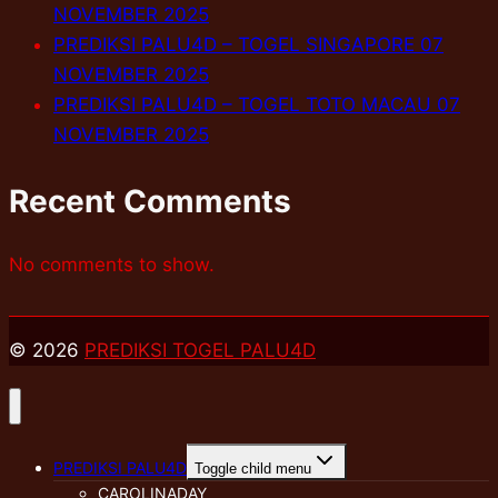
NOVEMBER 2025
PREDIKSI PALU4D – TOGEL SINGAPORE 07
NOVEMBER 2025
PREDIKSI PALU4D – TOGEL TOTO MACAU 07
NOVEMBER 2025
Recent Comments
No comments to show.
© 2026
PREDIKSI TOGEL PALU4D
PREDIKSI PALU4D
Toggle child menu
CAROLINADAY