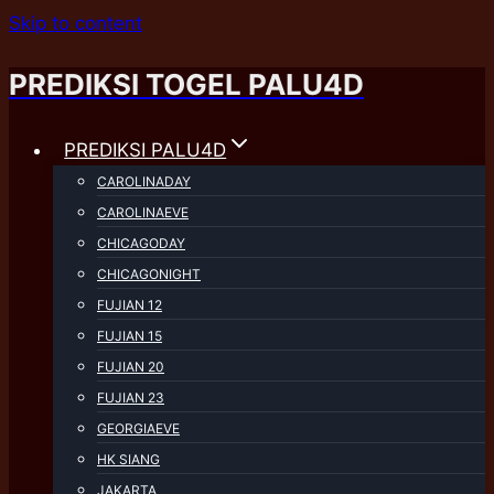
Skip to content
PREDIKSI TOGEL PALU4D
PREDIKSI PALU4D
CAROLINADAY
CAROLINAEVE
CHICAGODAY
CHICAGONIGHT
FUJIAN 12
FUJIAN 15
FUJIAN 20
FUJIAN 23
GEORGIAEVE
HK SIANG
JAKARTA