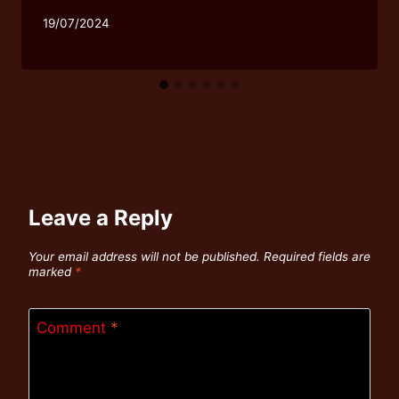
19/07/2024
Leave a Reply
Your email address will not be published.
Required fields are
marked
*
Comment
*