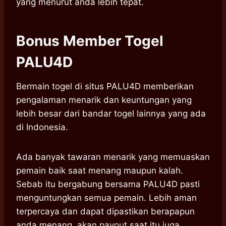
yang menurut anda lebih tepat.
Bonus Member Togel
PALU4D
Bermain togel di situs PALU4D memberikan
pengalaman menarik dan keuntungan yang
lebih besar dari bandar togel lainnya yang ada
di Indonesia.
Ada banyak tawaran menarik yang memuaskan
pemain baik saat menang maupun kalah.
Sebab itu bergabung bersama PALU4D pasti
menguntungkan semua pemain. Lebih aman
terpercaya dan dapat dipastikan berapapun
anda menang, akan payout saat itu juga.