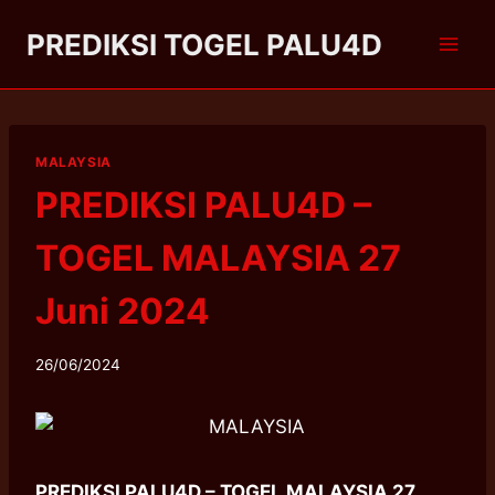
Skip
PREDIKSI TOGEL PALU4D
to
content
MALAYSIA
PREDIKSI PALU4D –
TOGEL MALAYSIA 27
Juni 2024
26/06/2024
PREDIKSI PALU4D – TOGEL MALAYSIA 27