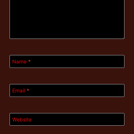
Name
*
Email
*
Website