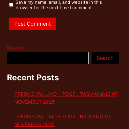
Save my name, email, and website in this
browser for the next time I comment.
Search
Search
Recent Posts
PREDIKSI PALU4D – TOGEL TASMANIA16 07
NOVEMBER 2025
PREDIKSI PALU4D – TOGEL HK SIANG 07
NOVEMBER 2025