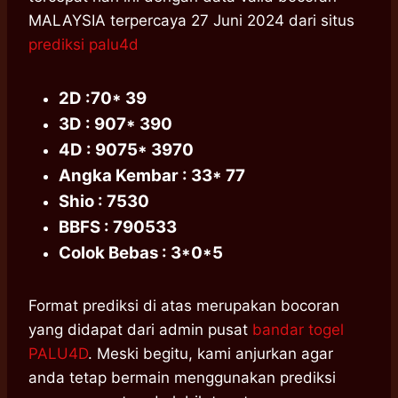
MALAYSIA terpercaya 27 Juni 2024 dari situs
prediksi palu4d
2D :70* 39
3D : 907* 390
4D : 9075* 3970
Angka Kembar : 33* 77
Shio : 7530
BBFS : 790533
Colok Bebas : 3*0*5
Format prediksi di atas merupakan bocoran
yang didapat dari admin pusat
bandar togel
PALU4D
. Meski begitu, kami anjurkan agar
anda tetap bermain menggunakan prediksi