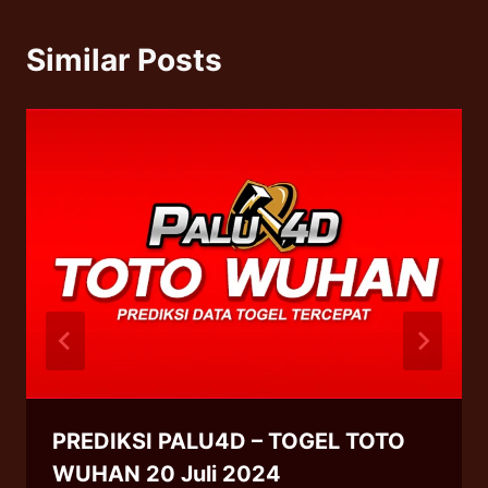
Similar Posts
PREDIKSI PALU4D – TOGEL TOTO
WUHAN 20 Juli 2024