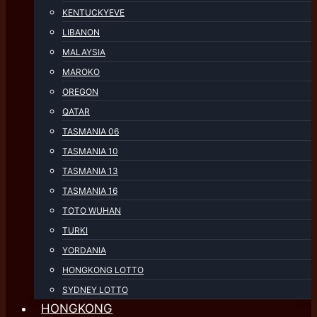
KENTUCKYEVE
LIBANON
MALAYSIA
MAROKO
OREGON
QATAR
TASMANIA 06
TASMANIA 10
TASMANIA 13
TASMANIA 16
TOTO WUHAN
TURKI
YORDANIA
HONGKONG LOTTO
SYDNEY LOTTO
HONGKONG