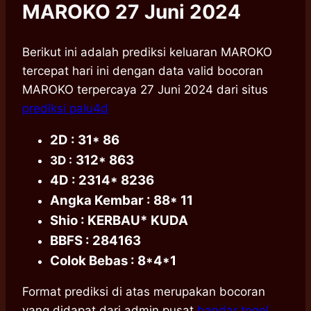
MAROKO 27 Juni 2024
Berikut ini adalah prediksi keluaran MAROKO
tercepat hari ini dengan data valid bocoran
MAROKO terpercaya 27 Juni 2024 dari situs
prediksi palu4d
2D : 31* 86
312* 863
3D :
4D : 2314* 8236
Angka Kembar : 88* 11
Shio : KERBAU* KUDA
BBFS : 284163
Colok Bebas : 8*4*1
Format prediksi di atas merupakan bocoran
yang didapat dari admin pusat
bandar togel