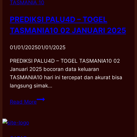
TASMANIA 10
22
MEI
PREDIKSI PALU4D – TOGEL
2025
TASMANIA10 02 JANUARI 2025
01/01/2025
01/01/2025
PREDIKSI PALU4D – TOGEL TASMANIA10 02
Januari 2025 bocoran data keluaran
TASMANIA10 hari ini tercepat dan akurat bisa
langsung simak…
PREDIKSI
Read More
PALU4D
–
TOGEL
TASMANIA10