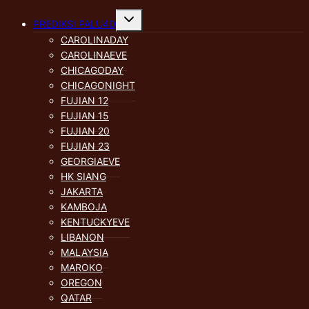
Toggle
PREDIKSI PALU4D
child
menu
CAROLINADAY
CAROLINAEVE
CHICAGODAY
CHICAGONIGHT
FUJIAN 12
FUJIAN 15
FUJIAN 20
FUJIAN 23
GEORGIAEVE
HK SIANG
JAKARTA
KAMBOJA
KENTUCKYEVE
LIBANON
MALAYSIA
MAROKO
OREGON
QATAR