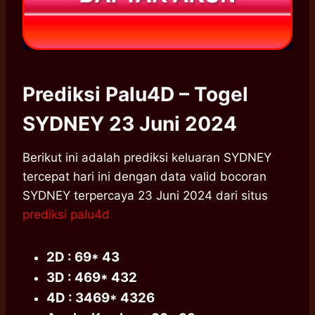
Prediksi Palu4D – Togel
SYDNEY 23 Juni 2024
Berikut ini adalah prediksi keluaran SYDNEY
tercepat hari ini dengan data valid bocoran
SYDNEY terpercaya 23 Juni 2024 dari situs
prediksi palu4d
2D : 69* 43
3D : 469* 432
4D : 3469* 4326