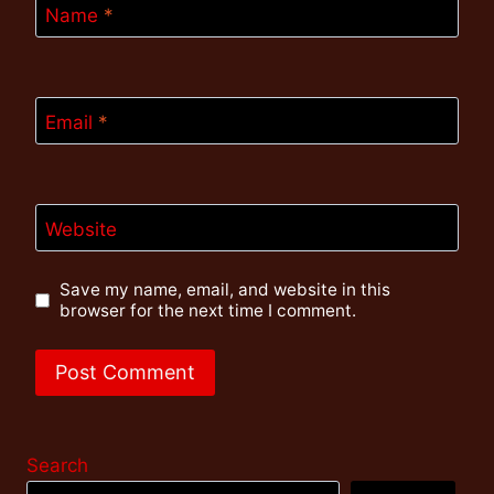
Name
*
Email
*
Website
Save my name, email, and website in this
browser for the next time I comment.
Search