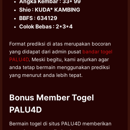
Angka Kembar : 33* 99
Shio : KUDA* KAMBING
BBFS : 634129
Colok Bebas : 2*3*4
Format prediksi di atas merupakan bocoran
yang didapat dari admin pusat
bandar togel
PALU4D
. Meski begitu, kami anjurkan agar
anda tetap bermain menggunakan prediksi
yang menurut anda lebih tepat.
Bonus Member Togel
PALU4D
Bermain togel di situs PALU4D memberikan